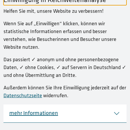
Einwilligung in Reichweitenanalyse
Helfen Sie mit, unsere Website zu verbessern!
SERVICE-NAVIGATION FUSSBEREICH
INHALT
Wenn Sie auf „Einwilligen“ klicken, können wir
statistische Informationen erfassen und besser
KONTAKT
verstehen, wie Besucherinnen und Besucher unsere
Website nutzen.
IMPRESSUM
Das passiert ✓ anonym und ohne personenbezogene
BARRIEREFREIHEIT
Daten, ✓ ohne Cookies, ✓ auf Servern in Deutschland ✓
und ohne Übermittlung an Dritte.
DATENSCHUTZ
Außerdem können Sie Ihre Einwilligung jederzeit auf der
TRANSPARENZ-EMFA
Datenschutzseite
widerrufen.
mehr Informationen
© 2026 Bundesanstalt für Materialforschung und -prüfung
(BAM)